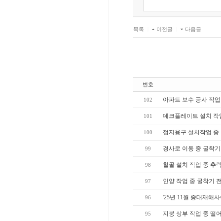
목록
|
이전글
|
다음글
번호
아파트 보수 공사 작업
102
데크플레이트 설치 작
101
접지용구 설치작업 중
100
경사로 이동 중 굴착기
99
철골 설치 작업 중 추
98
인양 작업 중 굴착기 
97
'25년 11월 중대재해
96
지붕 상부 작업 중 떨
95