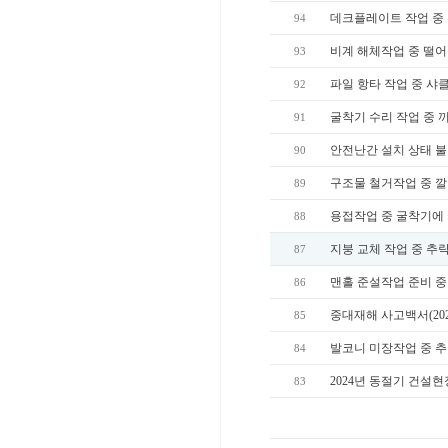
데크플레이트 작업 중
94
비계 해체작업 중 떨
93
파일 항타 작업 중 샤
92
굴착기 수리 작업 중 
91
안전난간 설치 상태 
90
구조물 철거작업 중 
89
용접작업 중 굴착기에
88
지붕 교체 작업 중 추
87
맨홀 준설작업 준비 중
86
중대재해 사고백서(20
85
발코니 미장작업 중 
84
2024년 동절기 건설
83