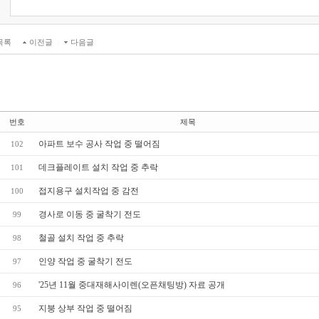
목록
|
이전글
|
다음글
번호
제목
아파트 보수 공사 작업 중 떨어짐
102
데크플레이트 설치 작업 중 추락
101
접지용구 설치작업 중 감전
100
경사로 이동 중 굴착기 전도
99
철골 설치 작업 중 추락
98
인양 작업 중 굴착기 전도
97
'25년 11월 중대재해사이렌(오픈채팅방) 자료 공개
96
지붕 상부 작업 중 떨어짐
95