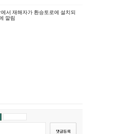
ooo현장에서 재해자가 환승토로에 설치되
에 깔림