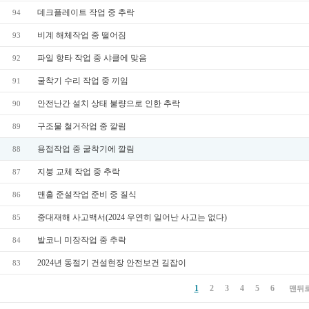
데크플레이트 작업 중 추락
94
비계 해체작업 중 떨어짐
93
파일 항타 작업 중 샤클에 맞음
92
굴착기 수리 작업 중 끼임
91
안전난간 설치 상태 불량으로 인한 추락
90
구조물 철거작업 중 깔림
89
용접작업 중 굴착기에 깔림
88
지붕 교체 작업 중 추락
87
맨홀 준설작업 준비 중 질식
86
중대재해 사고백서(2024 우연히 일어난 사고는 없다)
85
발코니 미장작업 중 추락
84
2024년 동절기 건설현장 안전보건 길잡이
83
1
2
3
4
5
6
맨뒤