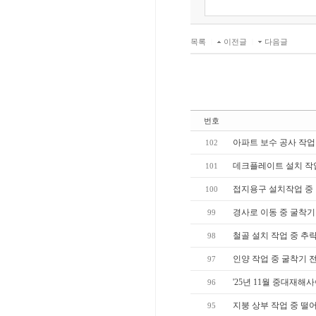
목록
|
이전글
|
다음글
번호
아파트 보수 공사 작업
102
데크플레이트 설치 작
101
접지용구 설치작업 중
100
경사로 이동 중 굴착기
99
철골 설치 작업 중 추
98
인양 작업 중 굴착기 
97
'25년 11월 중대재해
96
지붕 상부 작업 중 떨
95