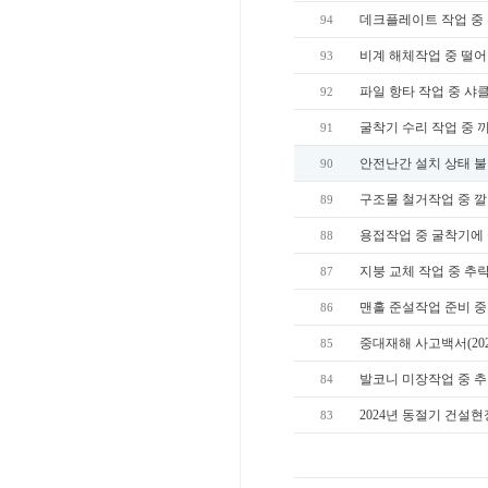
데크플레이트 작업 중
94
비계 해체작업 중 떨
93
파일 항타 작업 중 샤
92
굴착기 수리 작업 중 
91
안전난간 설치 상태 
90
구조물 철거작업 중 
89
용접작업 중 굴착기에
88
지붕 교체 작업 중 추
87
맨홀 준설작업 준비 중
86
중대재해 사고백서(20
85
발코니 미장작업 중 
84
2024년 동절기 건설
83