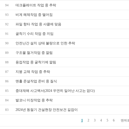
데크플레이트 작업 중 추락
94
비계 해체작업 중 떨어짐
93
파일 항타 작업 중 샤클에 맞음
92
굴착기 수리 작업 중 끼임
91
안전난간 설치 상태 불량으로 인한 추락
90
구조물 철거작업 중 깔림
89
용접작업 중 굴착기에 깔림
88
지붕 교체 작업 중 추락
87
맨홀 준설작업 준비 중 질식
86
중대재해 사고백서(2024 우연히 일어난 사고는 없다)
85
발코니 미장작업 중 추락
84
2024년 동절기 건설현장 안전보건 길잡이
83
1
2
3
4
5
6
맨뒤