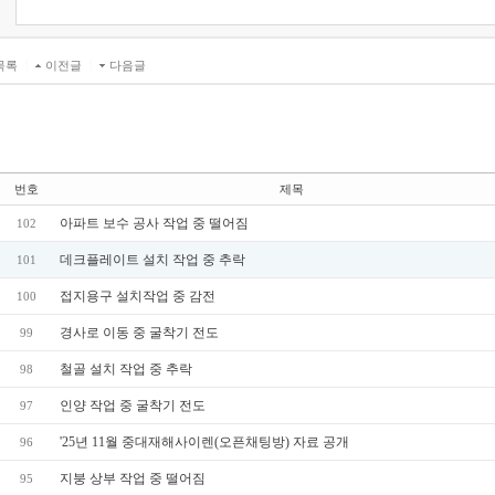
목록
|
이전글
|
다음글
번호
제목
아파트 보수 공사 작업 중 떨어짐
102
데크플레이트 설치 작업 중 추락
101
접지용구 설치작업 중 감전
100
경사로 이동 중 굴착기 전도
99
철골 설치 작업 중 추락
98
인양 작업 중 굴착기 전도
97
'25년 11월 중대재해사이렌(오픈채팅방) 자료 공개
96
지붕 상부 작업 중 떨어짐
95