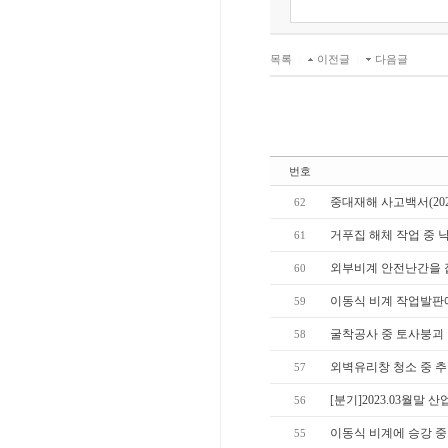
목록
|
이전글
|
다음글
번호
중대재해 사고백서(20
62
거푸집 해체 작업 중 
61
외부비계 안전난간을 
60
이동식 비계 작업발판에
59
굴착공사 중 토사붕괴
58
외벽유리창 청소 중 
57
[분기]2023.03월말 
56
이동식 비계에 승강 중
55