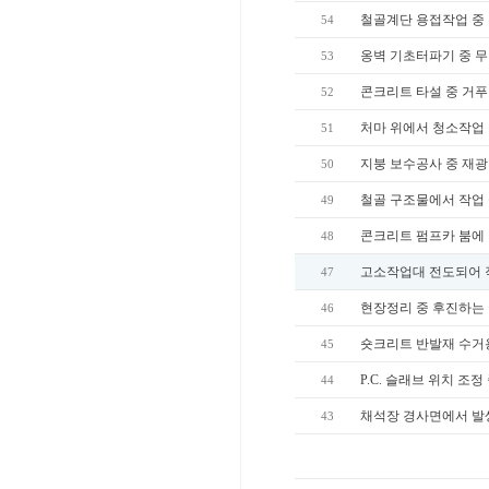
철골계단 용접작업 중
54
옹벽 기초터파기 중 
53
콘크리트 타설 중 거
52
처마 위에서 청소작업
51
지붕 보수공사 중 재
50
철골 구조물에서 작업
49
콘크리트 펌프카 붐에
48
고소작업대 전도되어 
47
현장정리 중 후진하는
46
숏크리트 반발재 수거용
45
P.C. 슬래브 위치 조
44
채석장 경사면에서 발
43