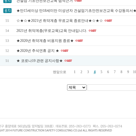
건설업 기초안전보건교육 법적근거
★만15세이상 만18세미만 미성년자 건설업기초안전보건교육 수강동의서
☆★☆★2021년 취약계층 무료교육 종료안내★☆★☆
55
2021년 취약계층(무로교육)교육 안내입니다.
54
★2020년 취약계층 비용지원 종료★
53
★2020년 추석연휴 공지 ★
52
★ 코로나19 관련 공지사항★
51
1
2
3
4
5
6
7
8
9
1
맨앞으로