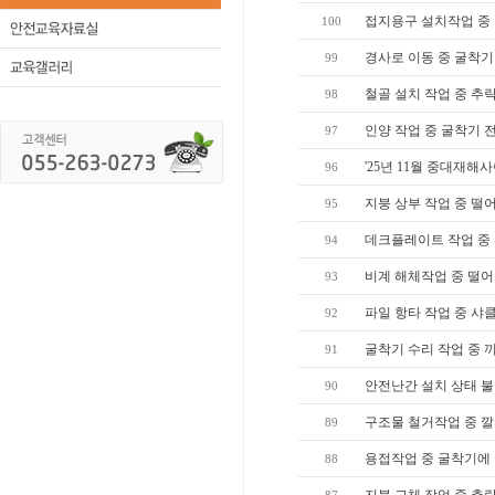
접지용구 설치작업 중
100
경사로 이동 중 굴착기
99
철골 설치 작업 중 추
98
인양 작업 중 굴착기 
97
'25년 11월 중대재해
96
지붕 상부 작업 중 떨
95
데크플레이트 작업 중
94
비계 해체작업 중 떨
93
파일 항타 작업 중 샤
92
굴착기 수리 작업 중 
91
안전난간 설치 상태 
90
구조물 철거작업 중 
89
용접작업 중 굴착기에
88