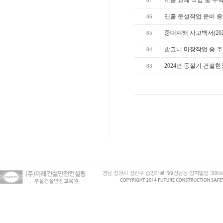
지붕 교체 작업 중 추
87
맨홀 준설작업 준비 중
86
중대재해 사고백서(20
85
발코니 미장작업 중 
84
2024년 동절기 건설
83