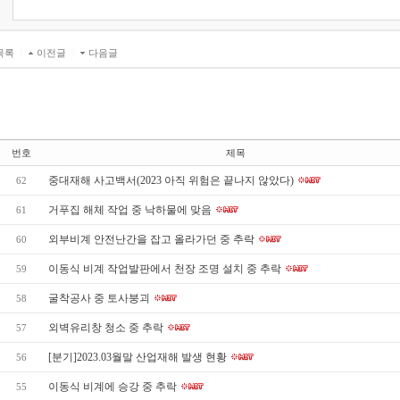
목록
|
이전글
|
다음글
번호
제목
중대재해 사고백서(2023 아직 위험은 끝나지 않았다)
62
거푸집 해체 작업 중 낙하물에 맞음
61
외부비계 안전난간을 잡고 올라가던 중 추락
60
이동식 비계 작업발판에서 천장 조명 설치 중 추락
59
굴착공사 중 토사붕괴
58
외벽유리창 청소 중 추락
57
[분기]2023.03월말 산업재해 발생 현황
56
이동식 비계에 승강 중 추락
55