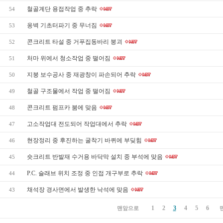
철골계단 용접작업 중 추락
54
옹벽 기초터파기 중 무너짐
53
콘크리트 타설 중 거푸집동바리 붕괴
52
처마 위에서 청소작업 중 떨어짐
51
지붕 보수공사 중 재광창이 파손되어 추락
50
철골 구조물에서 작업 중 떨어짐
49
콘크리트 펌프카 붐에 맞음
48
고소작업대 전도되어 작업대에서 추락
47
현장정리 중 후진하는 굴착기 바퀴에 부딪힘
46
숏크리트 반발재 수거용 바닥막 설치 중 부석에 맞음
45
P.C. 슬래브 위치 조정 중 인접 개구부로 추락
44
채석장 경사면에서 발생한 낙석에 맞음
43
1
2
3
4
5
6
맨앞으로