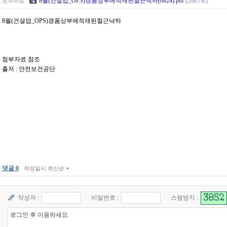
8월(건설업_OPS)갱폼상부에적재된철근낙하(0824).pdf
(268.7K)
첨부파일
8월(건설업_OPS)갱폼상부에적재된철근낙하
첨부자료 참조
출저 : 안전보건공단
댓글 0
작성일시 최신순
작성자 :
비밀번호 :
스팸방지 :