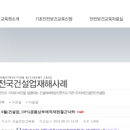
목록
|
이전글
|
다음글
8월(건설업_OPS)갱폼상부에적재된철근낙하
작성자
건설안전교육원
|
작성일시
2021-08-25 14:50
|
조회
2,806